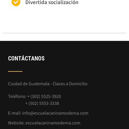
Divertida socialización
CONTÁCTANOS
Ciudad de Guatemala - Clases a Domicilio
Teléfono: + (502) 5525-3920
+ (502) 5553-3338
E-mail:
info@escuelacaninamoderna.com
Website:
escuelacaninamoderna.com