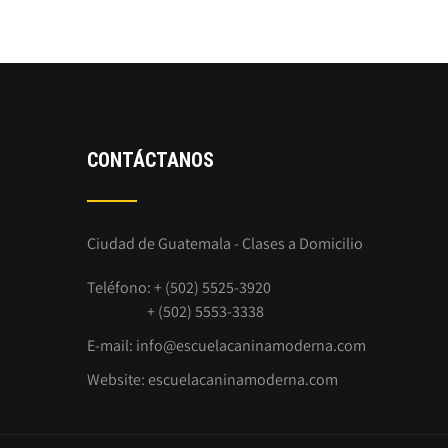
CONTÁCTANOS
Ciudad de Guatemala - Clases a Domicilio
Teléfono: + (502) 5525-3920
+ (502) 5553-3338
E-mail:
info@escuelacaninamoderna.com
Website:
escuelacaninamoderna.com