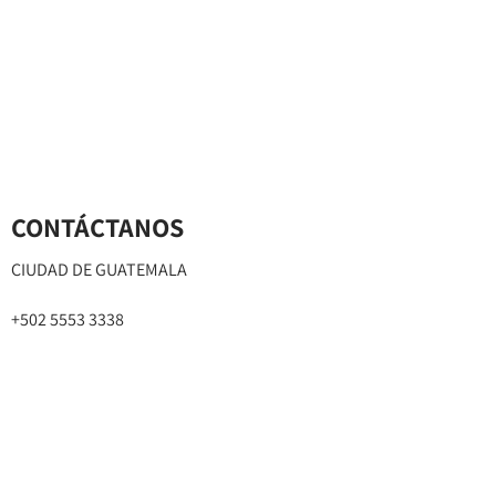
CONTÁCTANOS
CIUDAD DE GUATEMALA
+502 5553 3338
info@escuelacaninamoderna.com
http://www.escualacaninamoderna.com