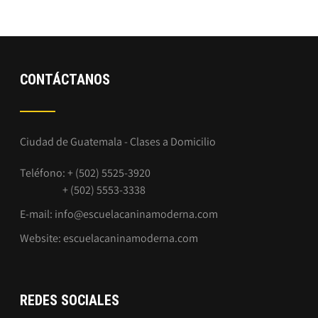
CONTÁCTANOS
Ciudad de Guatemala - Clases a Domicilio
Teléfono: + (502) 5525-3920
+ (502) 5553-3338
E-mail:
info@escuelacaninamoderna.com
Website:
escuelacaninamoderna.com
REDES SOCIALES